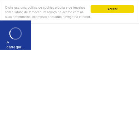
O site usa uma politica de cookies própria e de terceiros
Aceitar
com o intuito de fornecer um serviço de acordo com as
suas preferências, expressas enquanto navega na internet.
A
carregar...