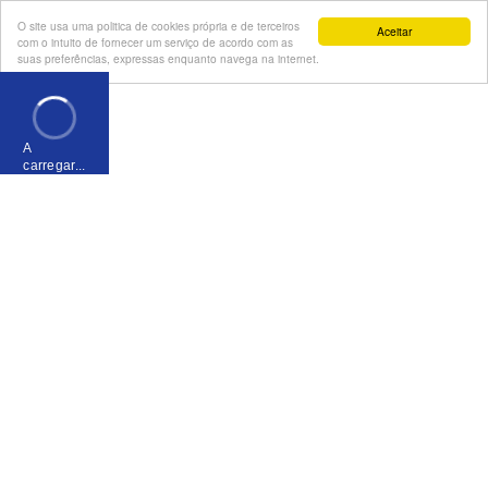
O site usa uma politica de cookies própria e de terceiros
Aceitar
com o intuito de fornecer um serviço de acordo com as
suas preferências, expressas enquanto navega na internet.
A
carregar...